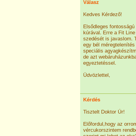
Válasz
Kedves Kérdező!
Elsődleges fontosságú a
kúrával. Erre a Fit Line
szedését is javaslom. T
egy bél méregtelenítés
speciális agyagkészítm
de azt webáruházunkba
egyeztetéssel.
Üdvözlettel,
Kérdés
Tisztelt Doktor Úr!
Előfordul,hogy az orrom
vércukorszintem rendb