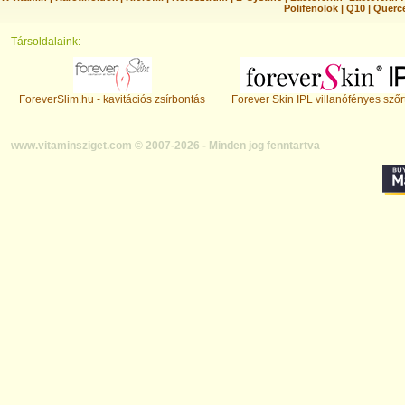
Polifenolok
|
Q10
|
Querc
Társoldalaink:
ForeverSlim.hu - kavitációs zsírbontás
Forever Skin IPL villanófényes szőr
www.vitaminsziget.com © 2007-2026 - Minden jog fenntartva