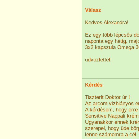
Válasz
Kedves Alexandra!
Ez egy több lépcsős d
naponta egy hétig, majd
3x2 kapszula Omega 30+
üdvözlettel:
Kérdés
Tiszterlt Doktor úr !
Az arcom vizhiányos e
A kérdésem, hogy erre 
Sensitive Nappali kré
Ugyanakkor ennek krém
szerepel, hogy üde bör
lenne számomra a cél.