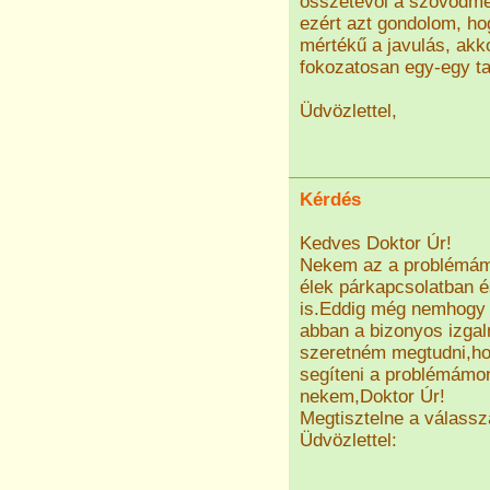
összetevői a szövődmé
ezért azt gondolom, ho
mértékű a javulás, ak
fokozatosan egy-egy ta
Üdvözlettel,
Kérdés
Kedves Doktor Úr!
Nekem az a problémám,
élek párkapcsolatban és
is.Eddig még nemhogy 
abban a bizonyos izga
szeretném megtudni,hog
segíteni a problémámo
nekem,Doktor Úr!
Megtisztelne a válassz
Üdvözlettel: