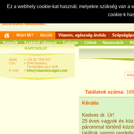
Ez a webhely cookie-kat használ, melyekre szükség van a
cookie-k ha
Keresés:
Miért Mi?
Akciók
Vitamin, egészség áruház
Szépségápo
Keresők
Szakértő válaszol
Tudástár
Cikkek
Narancsbőr
Rá
KAPCSOLAT
Mobil:
»
+36 30 7262 647
Cím:
»
2040 Budaörs,
Törökbálinti utca 42/B
E-mail:
»
info@vitaminsziget.com
Találatok száma:
16
Kérdés
Kedves dr. Úr!
25 éves vagyok és köz
párommal történő közös
találtak semmi rendell