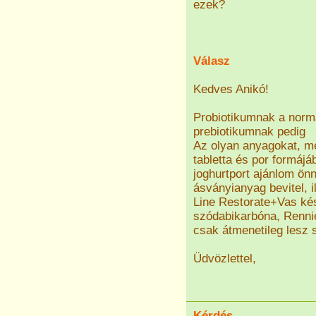
ezek?
Válasz
Kedves Anikó!
Probiotikumnak a normál
prebiotikumnak pedig
Az olyan anyagokat, me
tabletta és por formájá
joghurtport ajánlom ön
ásványianyag bevitel, 
Line Restorate+Vas kés
szódabikarbóna, Rennie
csak átmenetileg lesz 
Üdvözlettel,
Kérdés