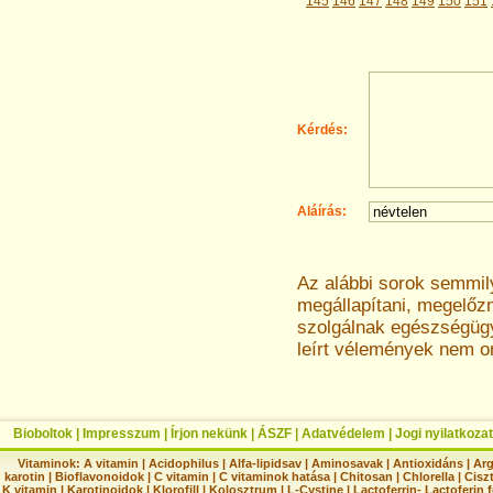
145
146
147
148
149
150
151
Kérdés:
Aláírás:
Az alábbi sorok semmi
megállapítani, megelőz
szolgálnak egészségügyi
leírt vélemények nem o
Bioboltok
|
Impresszum
|
Írjon nekünk
|
ÁSZF
|
Adatvédelem
|
Jogi nyilatkozat
Vitaminok:
A vitamin
|
Acidophilus
|
Alfa-lipidsav
|
Aminosavak
|
Antioxidáns
|
Arg
karotin
|
Bioflavonoidok
|
C vitamin
|
C vitaminok hatása
|
Chitosan
|
Chlorella
|
Ciszt
K vitamin
|
Karotinoidok
|
Klorofill
|
Kolosztrum
|
L-Cystine
|
Lactoferrin- Lactoferin 