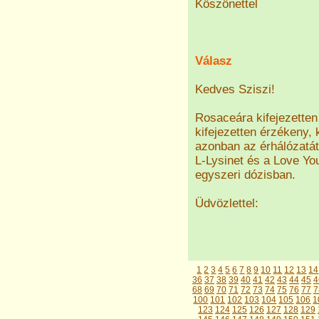
Köszönettel
Válasz
Kedves Sziszi!
Rosaceára kifejezetten 
kifejezetten érzékeny, 
azonban az érhálózatát 
L-Lysinet és a Love Yo
egyszeri dózisban.
Üdvözlettel:
1
2
3
4
5
6
7
8
9
10
11
12
13
14
36
37
38
39
40
41
42
43
44
45
4
68
69
70
71
72
73
74
75
76
77
7
100
101
102
103
104
105
106
1
123
124
125
126
127
128
129