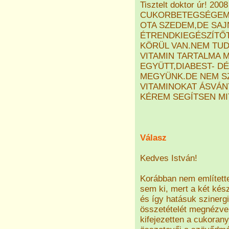
Tisztelt doktor úr! 2
CUKORBETEGSÉGEMRŐ
OTA SZEDEM,DE SAJ
ÉTRENDKIEGÉSZÍTŐT 
KÖRÜL VAN.NEM TU
VITAMIN TARTALMA 
EGYÜTT,DIABEST- D
MEGYÜNK.DE NEM S
VITAMINOKAT ÁSVÁ
KÉREM SEGÍTSEN MI
Válasz
Kedves István!
Korábban nem említett
sem ki, mert a két kész
és így hatásuk szinerg
összetételét megnézve 
kifejezetten a cukorany