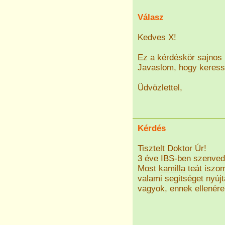
Válasz
Kedves X!
Ez a kérdéskör sajnos
Javaslom, hogy keresse
Üdvözlettel,
Kérdés
Tisztelt Doktor Úr!
3 éve IBS-ben szenvede
Most
kamilla
teát iszo
valami segitséget nyú
vagyok, ennek ellenére