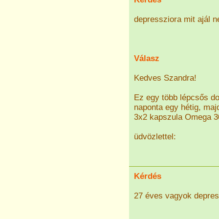
depressziora mit ajál 
Válasz
Kedves Szandra!
Ez egy több lépcsős d
naponta egy hétig, majd
3x2 kapszula Omega 30+
üdvözlettel:
Kérdés
27 éves vagyok depress