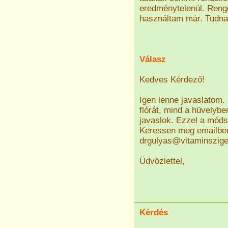
eredménytelenül. Reng
használtam már. Tudna
Válasz
Kedves Kérdező!
Igen lenne javaslatom. 
flórát, mind a hüvelybe
javaslok. Ezzel a móds
Keressen meg emailben 
drgulyas@vitaminszige
Üdvözlettel,
Kérdés