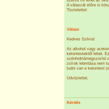
szerint mi lehet az oka
A válaszát előre is kö
Tisztelettel:
Válasz
Kedves Szilvia!
Az alkohol vagy aceton
ketontestektől lehet. 
szénhidrtámegszorító d
zsírok lebmlása nem tud
tudni van e ketontest (e
Üdvözlettel,
Kérdés