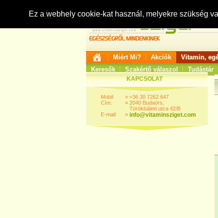
Ez a webhely cookie-kat használ, melyekre szükség v
Miért Mi?
Akciók
Vitamin, eg
Keresők
Szakértő válaszol
Tudástár
KAPCSOLAT
Mobil:
»
+36 30 7262 647
Cím:
»
2040 Budaörs,
Törökbálinti utca 42/B
E-mail:
»
info@vitaminsziget.com