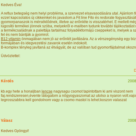
Kedves Éva!
A reflux betegség nem helyi probléma, a szervezet elsavasodására utal. Ajánlom 
ezzel kapcsolatos új cikkeinket és javaslom.a Fit line Fito és restorate fogyasztását.
gyomorpanaszok is mérséklődnek, illetve az erőnléte is visszatérhet. E mellett még
lúgosító termékei jönnek szóba, melyekről e-mailben tudunk további tájékoztatást 
a termékcsaládnak a palettája tartalmaz folyadékformájú cseppeket is, melyek a s
fel és nem bántják a gyomrot.
B12-vitamin
önmagában nem jó az erőnlét javítására. Az a vérszegénység egy bi
formájában és idegvezetési zavarok esetén indokolt.
B-komplex tényleg javítaná az étvágyát, de az valóban tud gyomorfájdalmat okozn
Üdvözlettel:
D
Kérdés
2008
kb.egy hete a honaljban
lencse
nagysagu csomot tapintottam ki ami viszont nem
faj.rendszeresen,évente látogatom a nőgyogyaszomat az utolso a nyaron volt.vaj
legrosszabbra kell gondolnom vagy a csomo mastol is lehet.koszon valaszat
Válasz
2008
Kedves Gyöngyi!