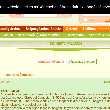
Bejelentkezés:
R
an a weboldal teljes működéséhez. Weboldalunk böngészésével 
Keresés:
Emlékezz
Elfel
észség áruház
Szépségápolási áruház
Gyártók
Szállítási informá
Cikkek
Narancsbőr
Ránctalanítás
ForeverSlim
SzépítőGépek
SZAKÉRTŐ VÁLASZOL
Találatok száma:
1693
Kérdés
2008
Tisztelt DR ÚR!
45 éves férfi vagyok.Épen 1 éve derült ki hogy 2 tipusú diabeteszben szenvedek
dialósa4mg étk előtt reggel és mecformin 500mg napi 1 este.Az a baj hogy nem m
a cukorszint 10-11-nél probálkozunk étrend kiegészítőkkel ami de-du nagyon jó d
vitaminok ásványianyok ellenére is.
Nagyon szépen kérem adjon tanácsot hogy mit tegyek nem dohányzom nem alkoho