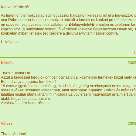
Kedves Kérdező!
Az Innerlight termékcsalád egy fogyasztói hálózaton keresztül jut el a fogyasztókho
már Debrecenben is, de ha komolyan érdekli a termék és konkrét problémát szer
én szívesen végigvezetem és vállalom a �felügyeletet� emailen és telefonon tar
kapcsolatot. (a hálózatban felmerülő kérdések közvetve úgyis hozzám futnak be).
konkrétan miben lehetek segítségére a drgulyas@vitaminsziget.com-ra.
Üdvözlettel:
D
Kérdés
2008
Tisztelt Doktor Úr!
Azzal a kérdéssel fordulok önhöz,hogy az oldal kozmetikai termékek közül melyike
Börlind vagy a Logona termékeit?
19 éves vagyok,és mind belsőleg, mind külsőleg elég érzékenynek érzem magam
összetevőkkel szemben.Mindenben, amit használok legalább 1 káros és mérgező
találtam miután utána jártam mi micsoda.Ez úgy érzem magyarázat arra,miért van
újabb begyulladt pattanásaim.
A válaszát előre is köszönöm.
Válasz
2008
Tisztelt Andrea!