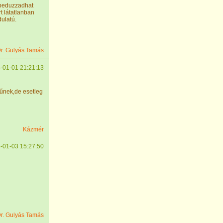
 beduzzadhat
t látatlanban
ulatú.
r. Gulyás Tamás
-01-01 21:21:13
tűnek,de esetleg
Kázmér
-01-03 15:27:50
r. Gulyás Tamás