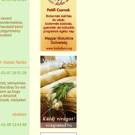
 zavaró
rmontermelése,
beutalót kérni
 gyógynövény
rendelni
r. Gulyás Tamás
-01-07 19:52:28
ormot, vérnyomás
Glucobay 5o-est
ésem az,hogy
 felsorolt
mények, melyeket
névtelen
-01-09 13:43:48