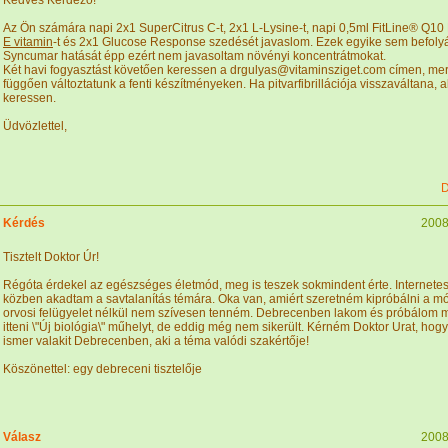
Kedves Kérdező!
Az Ön számára napi 2x1 SuperCitrus C-t, 2x1 L-Lysine-t, napi 0,5ml FitLine® Q1
E vitamin
-t és 2x1 Glucose Response szedését javaslom. Ezek egyike sem befolyá
Syncumar hatását épp ezért nem javasoltam növényi koncentrátmokat.
Két havi fogyasztást követően keressen a drgulyas@vitaminsziget.com címen, mert
függően változtatunk a fenti készítményeken. Ha pitvarfibrillációja visszaváltana, a
keressen.
Üdvözlettel,
D
Kérdés
2008
Tisztelt Doktor Úr!
Régóta érdekel az egészséges életmód, meg is teszek sokmindent érte. Internete
közben akadtam a savtalanítás témára. Oka van, amiért szeretném kipróbálni a mó
orvosi felügyelet nélkül nem szívesen tenném. Debrecenben lakom és próbálom m
itteni \"Új biológia\" műhelyt, de eddig még nem sikerült. Kérném Doktor Urat, hogy
ismer valakit Debrecenben, aki a téma valódi szakértője!
Köszönettel: egy debreceni tisztelője
Válasz
2008