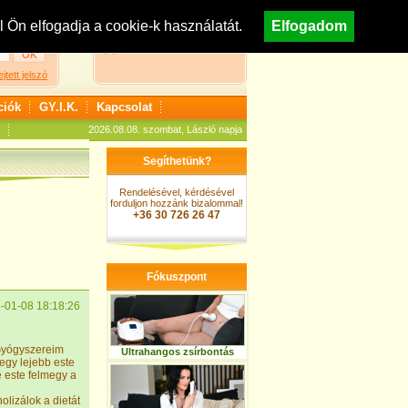
egisztráció
Nézzen körül áruházunkban!
Ön elfogadja a cookie-k használatát.
Elfogadom
A kosár jelenleg üres
ejtett jelszó
ciók
GY.I.K.
Kapcsolat
2026.08.08. szombat, László napja
Segíthetünk?
Rendelésével, kérdésével
forduljon hozzánk bizalommal!
+36 30 726 26 47
Fókuszpont
-01-08 18:18:26
.Gyógyszereim
Ultrahangos zsírbontás
egy lejebb este
e este felmegy a
lizálok a dietát