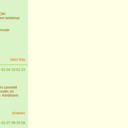
BDIH
nem tartalmaz
znosak:
Vetró Rita
-01-04 10:01:33
s szeretett
zatér, és
őle. Kérdésem
névtelen
-01-07 08:35:58