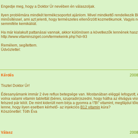
Engedje meg, hogy a Doktor Úr nevében én válaszoljak.
Ilyen problémára mindkét termékcsoportot ajánlom. Mivel mindkettő rendelkezik 
minősítéssel, ami azt jelenti, hogy természetes ellenőrzött kozmetikumok. Vagyis 
semmiféle kemikáliát.
Ha már kialakult pattanásai vannak, akkor különösen a következők lennének has
http://www.vitaminsziget.com/termekeink.php?id=93
Remélem, segítettem.
Üdvözlettel:
Kérdés
2008
Tisztel Doktor Úr!
Édesanyámank immár 2 éve reflux betegsége van. Mostanában eléggé lefogyott, é
volna valami vitamin tablettát (béres, szupradin)szedni, hogy hátha az étvágya viss
felszed pár kilót. De mint kiderült nem bírja a gyomra a \"B\" vitamint, megfájdul t
lenne, hogy ilyen esetben kérhető- az injekciós
B12 vitamin
kúra?
Köszönettel: Tóth Éva
Válasz
2008