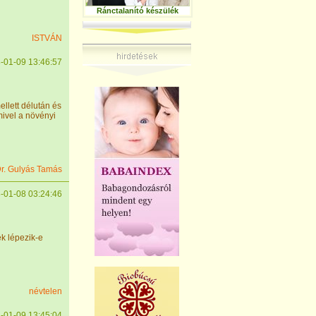
Ránctalanító készülék
ISTVÁN
-01-09 13:46:57
llett délután és
mivel a növényi
r. Gulyás Tamás
-01-08 03:24:46
k lépezik-e
névtelen
-01-09 13:45:04