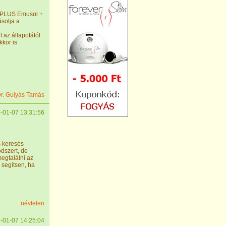
0 PLUS Emusol +
solja a
 az állapotától
kkor is
r. Gulyás Tamás
-01-07 13:31:56
s keresés
dszert, de
egtalálni az
 segítsen, ha
névtelen
-01-07 14:25:04