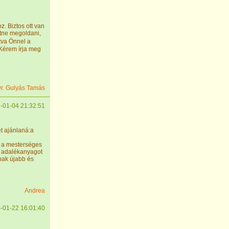
z. Biztos ott van
etne megoldani,
tva Önnel a
 Kérem írja meg
r. Gulyás Tamás
-01-04 21:32:51
t ajánlaná:a
 a mesterséges
 adalékanyagot
nak újabb és
Andrea
-01-22 16:01:40