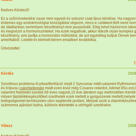
Kedves Kérdező!
Ez a szőrnövekedési zavar nem egyedi és sokszor csak típus kérdése. Ha nagyon
érdemes egy endokrinológiai kivizsgálást végezni, nincs e csökkent férfi nemi ho
de látatlanban semmilyen készítményt nem javasolnék. Elég lehet háziorvosi labor
és megnézni a hormonszinteket. Ha ezek negatívak, akkor létezik olyan komplex
készítmény, ami javítja a hormonális működést, de azt egyedileg tudjuk Önnek be
amerikából. Leletét és kérését kérem emailben továbbítsa.
Üdvözlettel:
D
Kérdés
2008
Szivritmus probléma ill.pitvarfibrilláció miatt 2 Syncumar mitét,valamint Rythmon
és II.tipusu
cukorbetegség
miatt ezen kivül még Covarex retardot, Adimet 85o-est,
valamint Nebiletet szedek.58 éves vagyok,15 éve átestem egy mellmütéten.Kérd
milyen táplálékkiegészitőket szedhetek ezek mellett a gyógyszerek mellett,melyek a
betegségeimet természetes uton segitenék javitani, Melyek azok a vitaminkészit
számomra ajánlani tudna, különös tekintettel a vérhigitó szedésére.
Válasz
2008