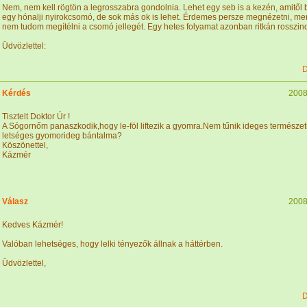
Nem, nem kell rögtön a legrosszabra gondolnia. Lehet egy seb is a kezén, amitől
egy hónalji nyirokcsomó, de sok más ok is lehet. Érdemes persze megnézetni, mer
nem tudom megítélni a csomó jellegét. Egy hetes folyamat azonban ritkán rosszind
Üdvözlettel:
D
Kérdés
2008
Tisztelt Doktor Úr !
A Sógornőm panaszkodik,hogy le-föl liftezik a gyomra.Nem tűnik ideges természe
letséges gyomorideg bántalma?
Köszönettel,
Kázmér
Válasz
2008
Kedves Kázmér!
Valóban lehetséges, hogy lelki tényezők állnak a háttérben.
Üdvözlettel,
D