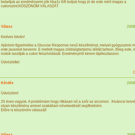
betartjuk az eredményeim jók hba1c 6/6 tudjuk hogy jó de este mért magas a
cukorszint.KÖSZÖNÖM VÁLASZÁT
Válasz
2008
Kedves István!
Ajánlom figyelmébe a Glucose Response nevű készítményt, melyet gyógyszerei me
este javaslok bevenni. E mellett magas zöldségtartalmú diétát tartson, főleg este, 
rostok lassítják a cukor felszívódását. Eredményiről kérem tájékoztasson.
Üdvözlettel:
D
Kérdés
2008
Üdvözlöm!
25 éves vagyok. A problémám hogy ritkásan nő a szőr az arcomon . Kiváncsi lenné
olyan készítmény amivel szakállam növekedését segíthetném.
Előre is köszönöm válaszát!
Válasz
2008