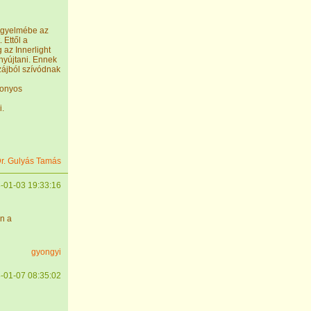
figyelmébe az
 Ettől a
 az Innerlight
nyújtani. Ennek
zájból szívódnak
zonyos
i.
r. Gulyás Tamás
-01-03 19:33:16
on a
gyongyi
-01-07 08:35:02