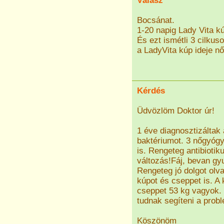
Válasz
Bocsánat.
1-20 napig Lady Vita kú
És ezt ismétli 3 cilkus
a LadyVita kúp ideje nő
Kérdés
Üdvözlöm Doktor úr!
1 éve diagnosztizáltak
baktériumot. 3 nőgyógy
is. Rengeteg antibioti
változás!Fáj, bevan g
Rengeteg jó dolgot olv
kúpot és cseppet is. 
cseppet 53 kg vagyok. 
tudnak segíteni a pro
Köszönöm