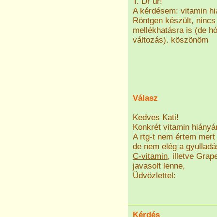
T. Dr úr!
A kérdésem: vitamin h
Röntgen készült, nincs
mellékhatásra is (de 
változás). köszönöm
Válasz
Kedves Kati!
Konkrét vitamin hiányár
A rtg-t nem értem mert
de nem elég a gyulladá
C-vitamin
, illetve Grap
javasolt lenne,
Üdvözlettel:
Kérdés