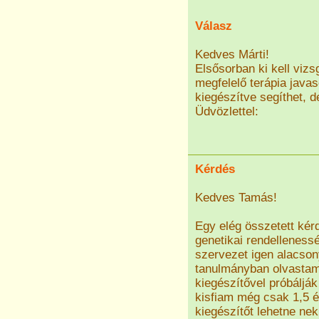
Válasz
Kedves Márti!
Elsősorban ki kell vizs
megfelelő terápia javas
kiegészítve segíthet, 
Üdvözlettel:
Kérdés
Kedves Tamás!
Egy elég összetett kér
genetikai rendellenes
szervezet igen alacson
tanulmányban olvastam,
kiegészítővel próbáljá
kisfiam még csak 1,5 é
kiegészítőt lehetne n