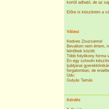
kortól adható, de az s
Előre is köszönöm a vá
Válasz
Kedves Zsuzsanna!
Bevallom nem értem, m
felnőttek között.
Több folyékony forma v
Én egy szlovén készítm
ljubljanai gyerekklinik
forgalomban, de enailbe
Üdv:
Gulyás Tamás
Kérdés