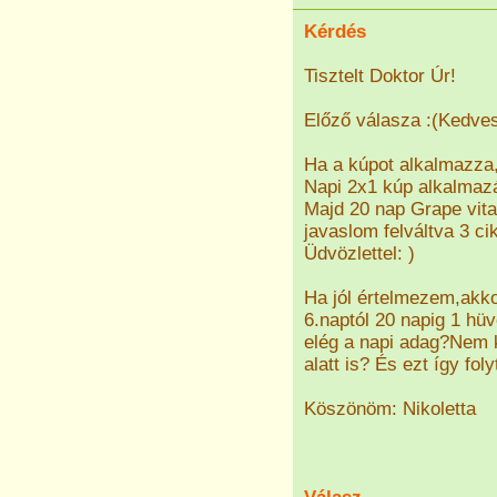
Kérdés
Tisztelt Doktor Úr!
Előző válasza :(Kedve
Ha a kúpot alkalmazza, 
Napi 2x1 kúp alkalmazá
Majd 20 nap Grape vita
javaslom felváltva 3 ci
Üdvözlettel: )
Ha jól értelmezem,akko
6.naptól 20 napig 1 hü
elég a napi adag?Nem 
alatt is? És ezt így fo
Köszönöm: Nikoletta