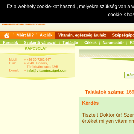
Ez a webhely cookie-kat használ, melyekre szükség van a
cookie-k ha
Keresés:
Miért Mi?
Akciók
Vitamin, egészség áruház
Szépségápo
Keresők
Szakértő válaszol
Tudástár
Cikkek
Narancsbőr
Rá
KAPCSOLAT
Mobil:
»
+36 30 7262 647
Cím:
»
2040 Budaörs,
Törökbálinti utca 42/B
E-mail:
»
info@vitaminsziget.com
Találatok száma:
16
Kérdés
Tisztelt Doktor úr! Sz
értéket milyen vitamin