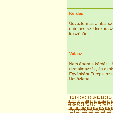
Kérdés
Üdvözlöm az afrikai
sz
érdemes szedni kúrasze
köszönöm
Válasz
Nem értem a kérdést. 
taratalmazzák, és azok 
Egyébként Európai szab
Üdvözlettel:
1
2
3
4
5
6
7
8
9
10
11
12
13
14
36
37
38
39
40
41
42
43
44
45
4
68
69
70
71
72
73
74
75
76
77
7
100
101
102
103
104
105
106
1
123
124
125
126
127
128
129