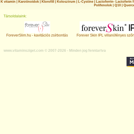
K vitamin
|
Karotinoidok
|
Klorofill
|
Kolosztrum
|
L-Cystine
|
Lactoferrin- Lactoferin 
Polifenolok
|
Q10
|
Querc
Társoldalaink:
ForeverSlim.hu - kavitációs zsírbontás
Forever Skin IPL villanófényes szőr
www.vitaminsziget.com © 2007-2026 - Minden jog fenntartva