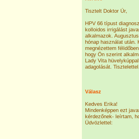
Tisztelt Doktor Úr,
HPV 66 típust diagnos
kolloidos irrigálást jav
alkalmazok. Augusztusb
hónap használat után.
megnézettem félidőben 
hogy Ön szerint alkalma
Lady Vita hüvelykúppal
adagolását. Tisztelettel
Válasz
Kedves Erika!
Mindenképpen ezt java
kérdezőnek- leírtam, h
Üdvözlettel: