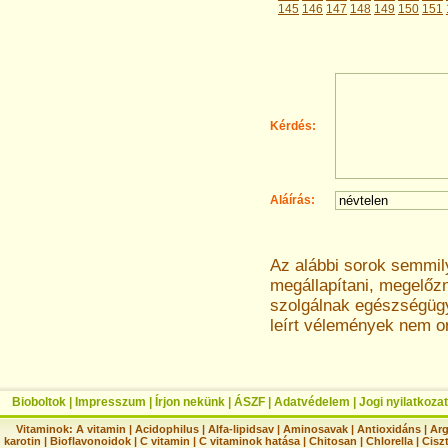
145
146
147
148
149
150
151
Kérdés:
Aláírás:
Az alábbi sorok semmi
megállapítani, megelőz
szolgálnak egészségügyi
leírt vélemények nem o
Bioboltok
|
Impresszum
|
Írjon nekünk
|
ÁSZF
|
Adatvédelem
|
Jogi nyilatkozat
Vitaminok:
A vitamin
|
Acidophilus
|
Alfa-lipidsav
|
Aminosavak
|
Antioxidáns
|
Arg
karotin
|
Bioflavonoidok
|
C vitamin
|
C vitaminok hatása
|
Chitosan
|
Chlorella
|
Ciszt