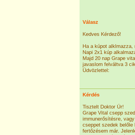
Válasz
Kedves Kérdező!
Ha a kúpot alklmazza, n
Napi 2x1 kúp alkalmazá
Majd 20 nap Grape vita
javaslom felváltva 3 ci
Üdvözlettel:
Kérdés
Tisztelt Doktor Úr!
Grape Vital csepp szed
immunerősítésre, vagy 
cseppet szedek belőle 
fertőzésem már. Jelenl