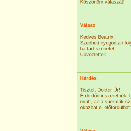
Köszönöm válaszát!
Válasz
Kedves Beatrix!
Szedheti nyugodtan fol
ha tart szünetet.
Üdvözlettel:
Kérdés
Tisztelt Doktor Úr!
Érdeklődni szeretnék, 
miatt, az a spermák sz
okozhat e, előfordulhat
Válasz