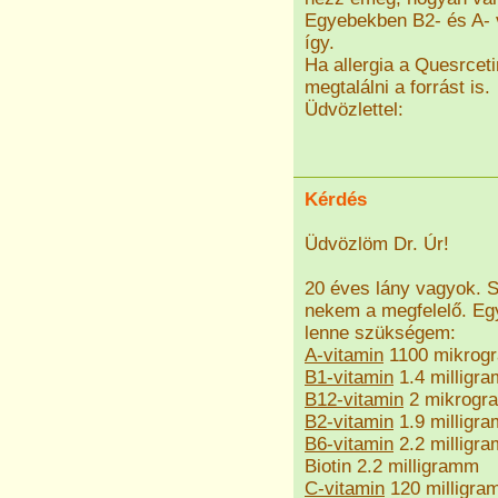
Egyebekben B2- és A- v
így.
Ha allergia a Quesrceti
megtalálni a forrást is.
Üdvözlettel:
Kérdés
Üdvözlöm Dr. Úr!
20 éves lány vagyok. S
nekem a megfelelő. Egy
lenne szükségem:
A-vitamin
1100 mikrog
B1-vitamin
1.4 milligr
B12-vitamin
2 mikrogr
B2-vitamin
1.9 milligr
B6-vitamin
2.2 milligr
Biotin 2.2 milligramm
C-vitamin
120 milligra