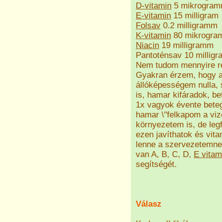
D-vitamin
5 mikrogra
E-vitamin
15 milligram
Folsav
0.2 milligramm
K-vitamin
80 mikrogr
Niacin
19 milligramm
Pantoténsav 10 millig
Nem tudom mennyire reá
Gyakran érzem, hogy a
állóképességem nulla, 
is, hamar kifáradok, 
1x vagyok évente bete
hamar \"felkapom a vize
környezetem is, de leg
ezen javíthatok és vi
lenne a szervezetemne
van A, B, C, D,
E vitam
segítségét.
Válasz