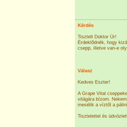
Kérdés
Tisztelt Doktor Úr!
Érdeklődnék, hogy kizá
csepp, illetve van-e ol
Válasz
Kedves Eszter!
A Grape Vital cseppeket
világára bízom. Nekem
mesélik a víztől a páli
Tisztelettel és üdvözlet