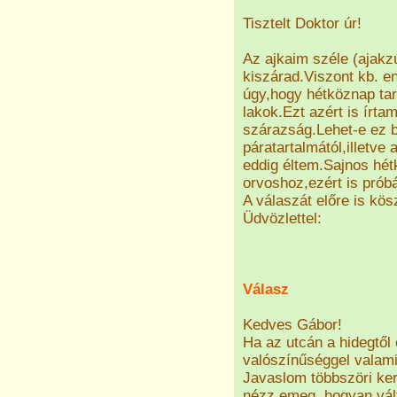
Tisztelt Doktor úr!
Az ajkaim széle (ajakz
kiszárad.Viszont kb. e
úgy,hogy hétköznap tar
lakok.Ezt azért is írta
szárazság.Lehet-e ez bá
páratartalmától,illetve 
eddig éltem.Sajnos hé
orvoshoz,ezért is próbá
A válaszát előre is kö
Üdvözlettel:
Válasz
Kedves Gábor!
Ha az utcán a hidegtől 
valószínűséggel valamil
Javaslom többszöri ke
nézz emeg, hogyan vált