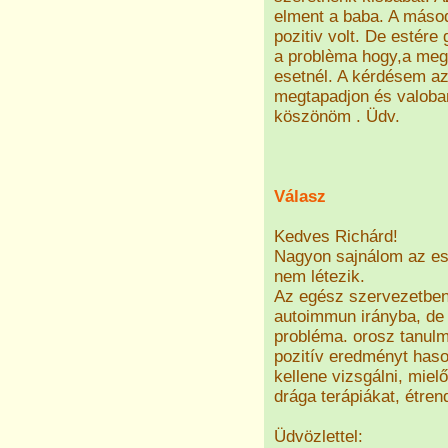
elment a baba. A másod
pozitiv volt. De estére
a problèma hogy,a meg
esetnél. A kérdésem az
megtapadjon és valoban
köszönöm . Üdv.
Válasz
Kedves Richárd!
Nagyon sajnálom az es
nem létezik.
Az egész szervezetben 
autoimmun irányba, de 
probléma. orosz tanulm
pozitív eredményt has
kellene vizsgálni, miel
drága terápiákat, étren
Üdvözlettel: