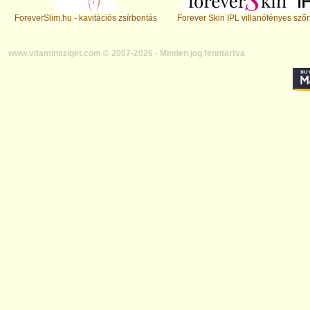
ForeverSlim.hu - kavitációs zsírbontás
Forever Skin IPL villanófényes szőr
www.vitaminsziget.com © 2007-2026 - Minden jog fenntartva