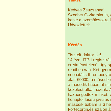
Válasz
Kedves Zsuzsanna!
Szedhet C-vitamint is, 
kenje a szemölcsökre is
Üdvözlettel:
Kérdés
Tisztelt doktor Úr!
14 éve, ITP-t regisztr
eredménytelenül, így s
rendben van. Két gyer
neonatális thrombocyto
alatt 60000, a másodikn
a második babámat sim
kezelést alkalmaztak. A
hazaengedtek minket, és
hónaptól lassú javulás 
második babám is 3 hete
Fortecortin,és szájon á