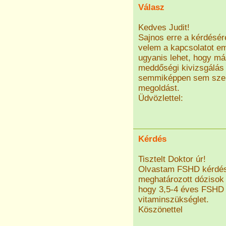
Válasz
Kedves Judit!
Sajnos erre a kérdésér
velem a kapcsolatot e
ugyanis lehet, hogy má
meddőségi kivizsgálás 
semmiképpen sem szere
megoldást.
Üdvözlettel:
Kérdés
Tisztelt Doktor úr!
Olvastam FSHD kérdésr
meghatározott dózisok 
hogy 3,5-4 éves FSHD b
vitaminszükséglet.
Köszönettel