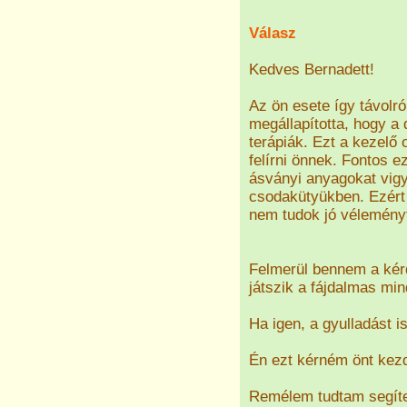
Válasz
Kedves Bernadett!
Az ön esete így távolr
megállapította, hogy a
terápiák. Ezt a kezelő 
felírni önnek. Fontos e
ásványi anyagokat vig
csodakütyükben. Ezért
nem tudok jó vélemény
Felmerül bennem a kérd
játszik a fájdalmas mi
Ha igen, a gyulladást i
Én ezt kérném önt kezd
Remélem tudtam segíte