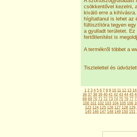
A szőrtüszőgyulladást l
csökkentővel kezelni, a
kiváló erre a kihívásr
hígítatlanul is lehet az 
fültisztítóra tegyen e
a gyulladt területet. E
fertőtlenítést is megold
A termékről többet a w
Tisztelettel és üdvözlet
1
2
3
4
5
6
7
8
9
10
11
12
13
14
36
37
38
39
40
41
42
43
44
45
4
68
69
70
71
72
73
74
75
76
77
7
100
101
102
103
104
105
106
1
123
124
125
126
127
128
129
145
146
147
148
149
150
151