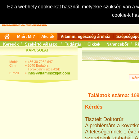
Ez a webhely cookie-kat használ, melyekre szükség van a
cookie-k ha
Keresés:
Miért Mi?
Akciók
Vitamin, egészség áruház
Szépségápo
Keresők
Szakértő válaszol
Tudástár
Cikkek
Narancsbőr
Rá
KAPCSOLAT
Mobil:
»
+36 30 7262 647
Cím:
»
2040 Budaörs,
Törökbálinti utca 42/B
E-mail:
»
info@vitaminsziget.com
Találatok száma:
16
Kérdés
Tisztelt Doktorúr
A problémâm a követk
A feleségemnek 1 éve 
szeretnénk kisbabát. A