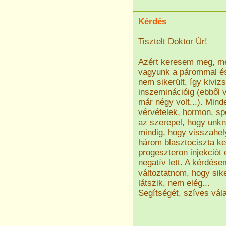
Kérdés
Tisztelt Doktor Úr!
Azért keresem meg, me
vagyunk a párommal és
nem sikerült, így kiviz
inszeminációig (ebből 
már négy volt...). Min
vérvételek, hormon, sp
az szerepel, hogy unkn
mindig, hogy visszahel
három blasztociszta ke
progeszteron injekciót
negatív lett. A kérdése
változtatnom, hogy sik
látszik, nem elég...
Segítségét, szíves vál