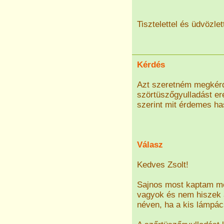
Tisztelettel és üdvözlet
Kérdés
Azt szeretném megkérd
szörtüszőgyulladást e
szerint mit érdemes ha
Válasz
Kedves Zsolt!
Sajnos most kaptam me
vagyok és nem hiszek 
néven, ha a kis lámpá