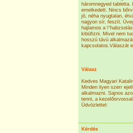
háromnegyed tabletta. 
emelkedett. Nincs bőrv
jó, néha nyugtalan, ét
nagyon sír, feszít. Üv
hajlamos a \"habzsolásr
kibüfizni. Mivel nem t
hosszú távú alkalmazá
kapcsolatos.Válaszát el
Válasz
Kedves Magyari Katali
Minden ilyen szerr ejel
alkalmazni. Sajnos azo
tenni, a kezelőorvossa
Üdvözlettel:
Kérdés