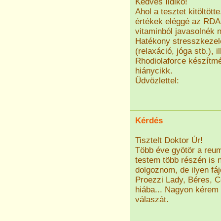
Kedves Ildikó!
Ahol a tesztet kitöltötte
értékek eléggé az RDA
vitaminból javasolnék
Hatékony stresszkezelő
(relaxáció, jóga stb.),
Rhodiolaforce készítmé
hiánycikk.
Üdvözlettel:
Kérdés
Tisztelt Doktor Úr!
Több éve gyötör a reum
testem több részén is 
dolgoznom, de ilyen fá
Proezzi Lady, Béres, C
hiába... Nagyon kérem 
válaszát.