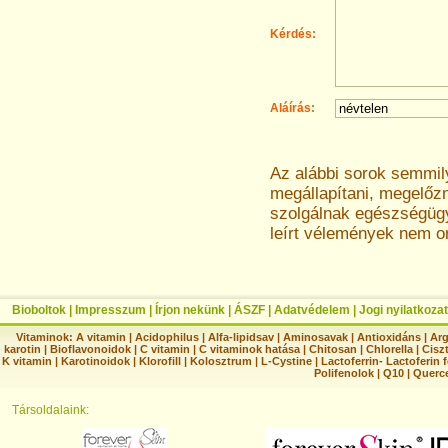
Kérdés:
Aláírás:
Az alábbi sorok semmi
megállapítani, megelőz
szolgálnak egészségügyi
leírt vélemények nem o
Bioboltok
|
Impresszum
|
Írjon nekünk
|
ÁSZF
|
Adatvédelem
|
Jogi nyilatkozat
Vitaminok:
A vitamin
|
Acidophilus
|
Alfa-lipidsav
|
Aminosavak
|
Antioxidáns
|
Arg
karotin
|
Bioflavonoidok
|
C vitamin
|
C vitaminok hatása
|
Chitosan
|
Chlorella
|
Ciszt
K vitamin
|
Karotinoidok
|
Klorofill
|
Kolosztrum
|
L-Cystine
|
Lactoferrin- Lactoferin 
Polifenolok
|
Q10
|
Querc
Társoldalaink: