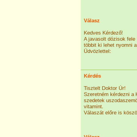
Válasz
Kedves Kérdező!
A javasolt dózisok fele
többit ki lehet nyomni 
Üdvözlettel:
Kérdés
Tisztelt Doktor Úr!
Szeretném kérdezni a 
szedetek uszodaszemöl
vitamint.
Válaszát előre is kösz