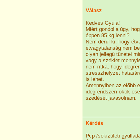
Válasz
Kedves
Gyula
!
Miért gondolja úgy, ho
éppen 85 kg lenni?
Nem derül ki, hogy étv
étvágytalanság nem be
olyan jellegű tünetei mi
vagy a széklet mennyi
nem ritka, hogy idegre
stresszhelyzet hatásár
is lehet.
Amennyiben az előbb eml
idegrendszeri okok es
szedését javasolnám.
Kérdés
Pcp /sokizületi gyullad