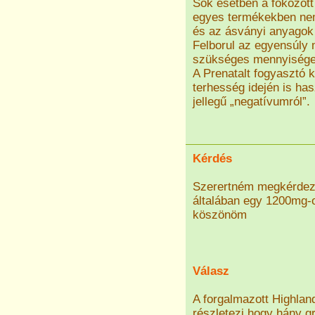
Sok esetben a fokozott
egyes termékekben nem
és az ásványi anyagok 
Felborul az egyensúly 
szükséges mennyiséget
A Prenatalt fogyasztó
terhesség idején is ha
jellegű „negatívumról”.
Kérdés
Szerertném megkérdezn
általában egy 1200mg-o
köszönöm
Válasz
A forgalmazott Highla
részletezi,hogy hány gr