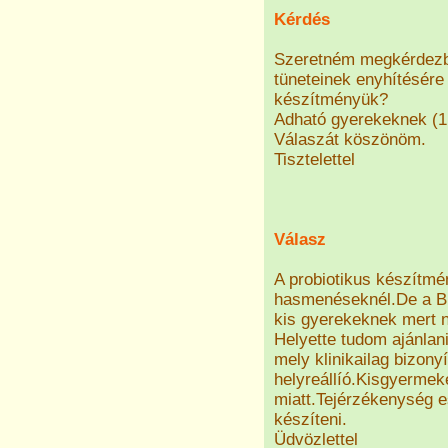
Kérdés
Szeretném megkérdezb
tüneteinek enyhítésére
készítményük?
Adható gyerekeknek (1,
Válaszát köszönöm.
Tisztelettel
Válasz
A probiotikus készítm
hasmenéseknél.De a Bi
kis gyerekeknek mert n
Helyette tudom ajánlani
mely klinikailag bizony
helyreállíó.Kisgyermeke
miatt.Tejérzékenység es
készíteni.
Üdvözlettel