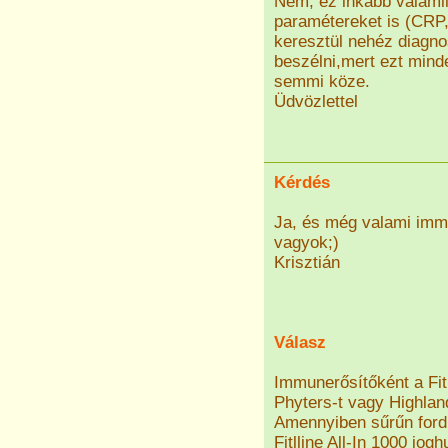
Nem, ez inkább valamil
paramétereket is (CRP,
keresztül nehéz diagno
beszélni,mert ezt min
semmi köze.
Üdvözlettel
Kérdés
Ja, és még valami immu
vagyok;)
Krisztián
Válasz
Immunerősítőként a Fit
Phyters-t vagy Highlan
Amennyiben sűrűn ford
Fitlline All-In 1000 jog