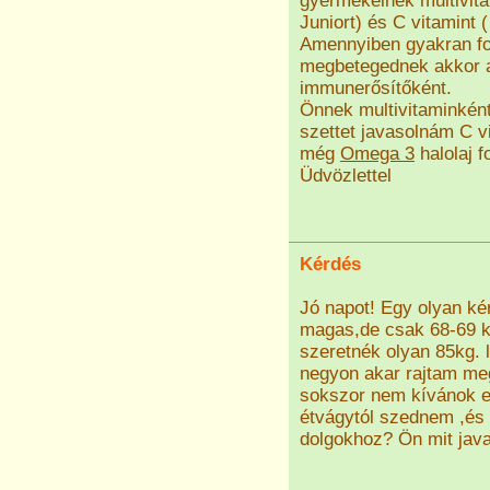
gyermekeinek multivitam
Juniort) és C vitamint
Amennyiben gyakran ford
megbetegednek akkor a 
immunerősítőként.
Önnek multivitaminként
szettet javasolnám C v
még
Omega 3
halolaj f
Üdvözlettel
Kérdés
Jó napot! Egy olyan k
magas,de csak 68-69 
szeretnék olyan 85kg.
negyon akar rajtam meg
sokszor nem kívánok e
étvágytól szednem ,és 
dolgokhoz? Ön mit java