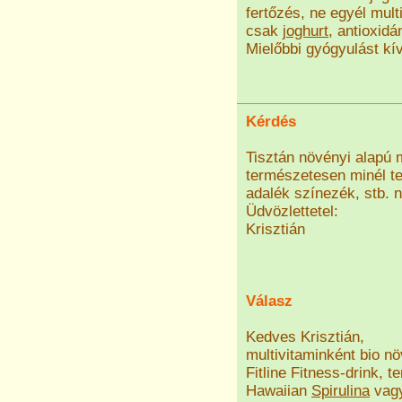
fertőzés, ne egyél mult
csak
joghurt
, antioxid
Mielőbbi gyógyulást kí
Kérdés
Tisztán növényi alapú m
természetesen minél t
adalék színezék, stb. n
Üdvözlettetel:
Krisztián
Válasz
Kedves Krisztián,
multivitaminként bio n
Fitline Fitness-drink,
Hawaiian
Spirulina
vagy