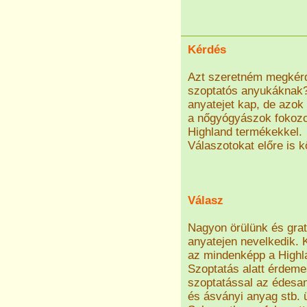
Kérdés
Azt szeretném megkérde
szoptatós anyukáknak? 
anyatejet kap, de azok
a nőgyógyászok fokozot
Highland termékekkel.
Válaszotokat előre is 
Válasz
Nagyon örülünk és gra
anyatejen nevelkedik. 
az mindenképp a Highl
Szoptatás alatt érdemes
szoptatással az édesa
és ásványi anyag stb. ür