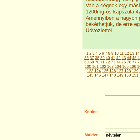
Van a cégnek egy más
1200mg-os kapszula 420
Amennyiben a nagyon p
bekérhetjük, de erre eg
Üdvözlettel
1
2
3
4
5
6
7
8
9
10
11
12
13
14
36
37
38
39
40
41
42
43
44
45
4
68
69
70
71
72
73
74
75
76
77
7
100
101
102
103
104
105
106
1
123
124
125
126
127
128
129
145
146
147
148
149
150
151
Kérdés:
Aláírás: