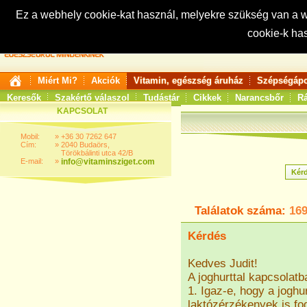
Ez a webhely cookie-kat használ, melyekre szükség van a
cookie-k ha
Keresés:
Miért Mi?
Akciók
Vitamin, egészség áruház
Szépségápo
Keresők
Szakértő válaszol
Tudástár
Cikkek
Narancsbőr
Rá
KAPCSOLAT
Mobil:
»
+36 30 7262 647
Cím:
»
2040 Budaörs,
Törökbálinti utca 42/B
E-mail:
»
info@vitaminsziget.com
Találatok száma:
16
Kérdés
Kedves Judit!
A joghurttal kapcsolat
1. Igaz-e, hogy a joghur
laktózérzékenyek is fo