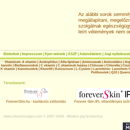
Az alábbi sorok semmi
megállapítani, megelőz
szolgálnak egészségügyi
leírt vélemények nem o
Bioboltok
|
Impresszum
|
Írjon nekünk
|
ÁSZF
|
Adatvédelem
|
Jogi nyilatkozat
Vitaminok:
A vitamin
|
Acidophilus
|
Alfa-lipidsav
|
Aminosavak
|
Antioxidáns
|
Arg
karotin
|
Bioflavonoidok
|
C vitamin
|
C vitaminok hatása
|
Chitosan
|
Chlorella
|
Ciszt
K vitamin
|
Karotinoidok
|
Klorofill
|
Kolosztrum
|
L-Cystine
|
Lactoferrin- Lactoferin 
Polifenolok
|
Q10
|
Querc
Társoldalaink:
ForeverSlim.hu - kavitációs zsírbontás
Forever Skin IPL villanófényes szőr
www.vitaminsziget.com © 2007-2026 - Minden jog fenntartva