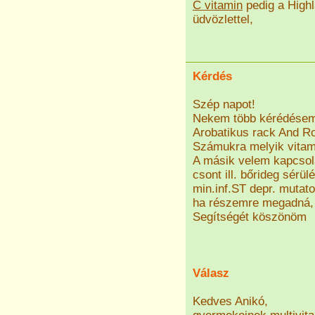
C vitamin
pedig a Highl
üdvözlettel,
Kérdés
Szép napot!
Nekem több kérédésem
Arobatikus rack And Rol
Számukra melyik vitami
A másik velem kapcsol
csont ill. bőrideg sérü
min.inf.ST depr. mutat
ha részemre megadná, 
Segítségét köszönöm
Válasz
Kedves Anikó,