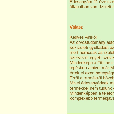
Édesanyám 21 éve szed
állapotban van. Izület
Válasz
Kedves Anikó!
Az orvostudomány auto
sokízületi gyulladást a
mert nemcsak az ízüle
szervezet egyéb szövete
Mindenképp a FitLine c
lépésben amivel már Ma
értek el ezen betegség
Erről a termékről bőve
Mivel édesanyádnak má
termékkel nem tudunk é
Mindenképpen a telefon
komplexebb termékjava