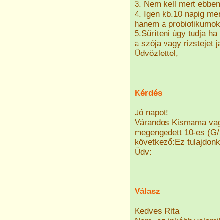
3. Nem kell mert ebbe
4. Igen kb.10 napig mer
hanem a
probiotikumok
5.Sűríteni úgy tudja ha
a szója vagy rizstejet 
Üdvözlettel,
Kérdés
Jó napot!
Várandos Kismama vag
megengedett 10-es (G/1
következő:Ez tulajdon
Üdv:
Válasz
Kedves Rita