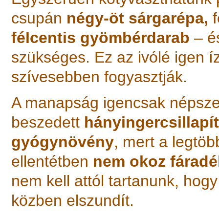
csupán
négy-öt sárgarépa,
f
félcentis gyömbérdarab
– é
szükséges. Ez az ivólé igen í
szívesebben fogyasztják.
A manapság igencsak népszerű
beszedett
hányingercsillapí
gyógynövény
, mert a legtö
ellentétben
nem okoz fáradé
nem kell attól tartanunk, hog
közben elszundít.