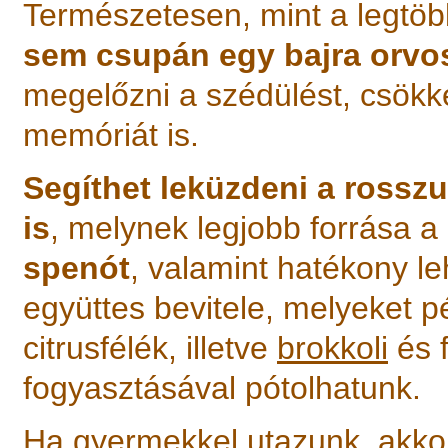
Természetesen, mint a legtö
sem csupán egy bajra orvo
megelőzni a szédülést, csökken
memóriát is.
Segíthet leküzdeni a rosszu
is
, melynek legjobb forrása a
spenót
, valamint hatékony l
együttes bevitele, melyeket p
citrusfélék, illetve
brokkoli
és f
fogyasztásával pótolhatunk.
Ha gyermekkel utazunk, akkor