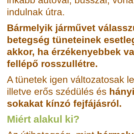
inkább autóval, busszal, vonatt
indulnak útra.
Bármelyik járművet válasszu
betegség tüneteinek esetle
akkor, ha érzékenyebbek v
fellépő rosszullétre.
A tünetek igen változatosak l
illetve erős szédülés és
hányi
sokakat kínzó fejfájásról.
Miért alakul ki?