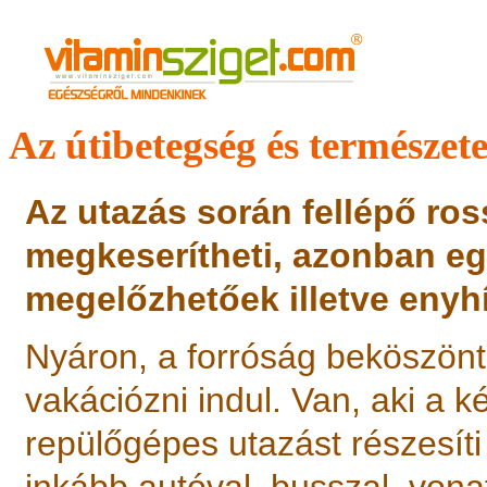
Az útibetegség és természete
Az utazás során fellépő ros
megkeserítheti, azonban eg
megelőzhetőek illetve enyhí
Nyáron, a forróság beköszönt
vakációzni indul. Van, aki a 
repülőgépes utazást részesít