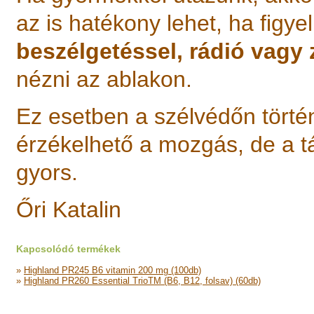
az is hatékony lehet, ha figy
beszélgetéssel, rádió vagy 
nézni az ablakon.
Ez esetben a szélvédőn történ
érzékelhető a mozgás, de a
gyors.
Őri Katalin
Kapcsolódó termékek
»
Highland PR245 B6 vitamin 200 mg (100db)
»
Highland PR260 Essential TrioTM (B6, B12, folsav) (60db)