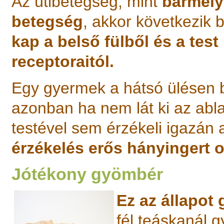
Az útibetegség, mint
bármely
betegség
, akkor következik 
kap a belső fülből és a tes
receptoraitól.
Egy gyermek a hátsó ülésen b
azonban ha nem lát ki az abla
testével sem érzékeli igazán 
érzékelés erős hányingert 
Jótékony gyömbér
Ez az állapot
fél teáskanál 