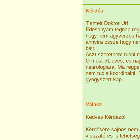
Kérdés
Tisztelt Doktor Ur!
Edesanyam tegnap regge
hogy nem agyverzes han
annyira ossze hogy nem
bajt.
Aszt szeretnem tudni m
O most 51 eves, es nag
neurologiara. Ma reggel
nem tudja koordinalni
gyogyszert kap.
Válasz
Kedves Kérdező!
Kérdésére sajnos nem t
visszatérés is lehetség