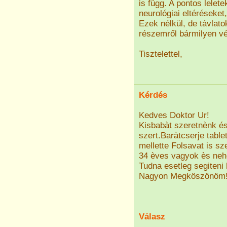
is függ. A pontos lelet
neurológiai eltéréseket
Ezek nélkül, de távlato
részemről bármilyen v
Tisztelettel,
Kérdés
Kedves Doktor Ur!
Kisbabàt szeretnènk é
szert.Baràtcserje tabl
mellette Folsavat is sz
34 èves vagyok ès neh
Tudna esetleg segiteni
Nagyon Megköszönöm
Válasz