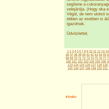
segítene a cukoranya
velejárója. (Hogy oka e,
Végül, de nem utolsó 
ebben az esetben is ál
igazolnak.
Üdvözlettel,
1
2
3
4
5
6
7
8
9
10
11
12
13
14
36
37
38
39
40
41
42
43
44
45
4
68
69
70
71
72
73
74
75
76
77
7
100
101
102
103
104
105
106
1
123
124
125
126
127
128
129
145
146
147
148
149
150
151
Kérdés: