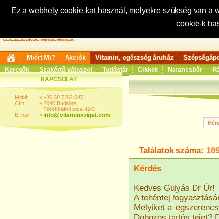
Ez a webhely cookie-kat használ, melyekre szükség van a
cookie-k ha
Keresés:
Miért Mi?
Akciók
Vitamin, egészség áruház
Szépségápo
Keresők
Szakértő válaszol
Tudástár
Cikkek
Narancsbőr
Rá
KAPCSOLAT
Mobil:
»
+36 30 7262 647
Cím:
»
2040 Budaörs,
Törökbálinti utca 42/B
E-mail:
»
info@vitaminsziget.com
Találatok száma:
16
Kérdés
Kedves Gulyás Dr Úr!
A tehéntej fogyasztásá
Melyiket a legszerencsé
Dobozos tartós tejet? 