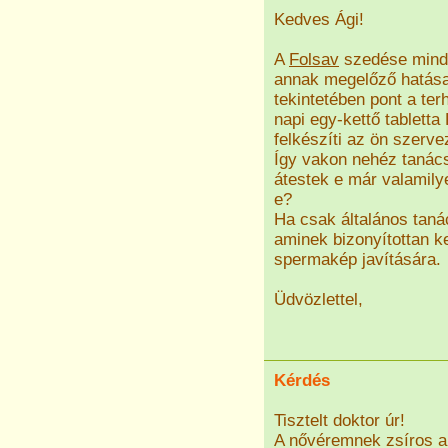
Kedves Ági!
A
Folsav
szedése minde
annak megelőző hatása 
tekintetében pont a te
napi egy-kettő tabletta
felkészíti az ön szerve
Így vakon nehéz tanács
átestek e már valamily
e?
Ha csak általános tanác
aminek bizonyítottan k
spermakép javítására.
Üdvözlettel,
Kérdés
Tisztelt doktor úr!
A nővéremnek zsíros a 