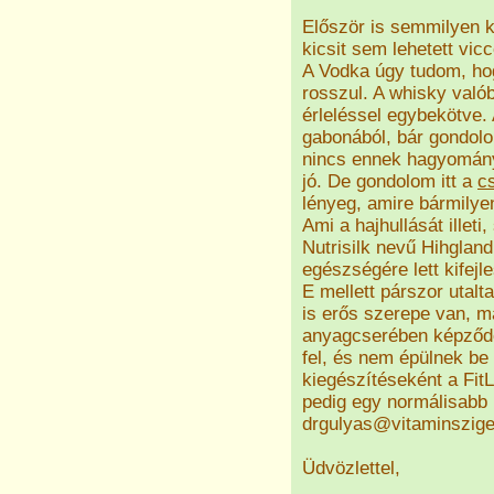
Először is semmilyen k
kicsit sem lehetett vic
A Vodka úgy tudom, hog
rosszul. A whisky való
érleléssel egybekötve.
gabonából, bár gondol
nincs ennek hagyománya
jó. De gondolom itt a
c
lényeg, amire bármilye
Ami a hajhullását illet
Nutrisilk nevű Hihgland
egészségére lett kifejl
E mellett párszor utal
is erős szerepe van, m
anyagcserében képződő
fel, és nem épülnek be 
kiegészítéseként a Fit
pedig egy normálisabb 
drgulyas@vitaminszige
Üdvözlettel,