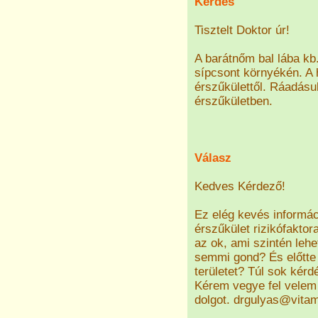
Kérdés
Tisztelt Doktor úr!
A barátnőm bal lába kb.
sípcsont környékén. A 
érszűkülettől. Ráadásu
érszűkületben.
Válasz
Kedves Kérdező!
Ez elég kevés informá
érszűkület rizikófaktor
az ok, ami szintén lehe
semmi gond? És előtte 
területet? Túl sok kérd
Kérem vegye fel velem 
dolgot. drgulyas@vita