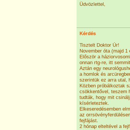
Üdvözlettel,
Kérdés
Tisztelt Doktor Úr!
November óta (majd 1 é
Először a háziorvosomho
onnan rtg-re, itt semmi
Aztán egy neurológusho
a homlok és arcüregbe
szerintük ez arra utal
Közben próbálkoztak s
csökkentővel, teszem 
tudták, hogy mit csinál
kísérleteztek.
Elkeseredésemben elm
az orrsövényferdülése
fejfájást.
2 hónap elteltével a fe