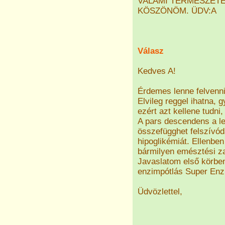
VALAMI TERMÉSZETE
KÖSZÖNÖM. ÜDV:A
Válasz
Kedves A!
Érdemes lenne felvenni
Elvileg reggel ihatna,
ezért azt kellene tudn
A pars descendens a les
összefügghet felszívódá
hipoglikémiát. Ellenbe
bármilyen emésztési za
Javaslatom első körben 
enzimpótlás Super Enz
Üdvözlettel,