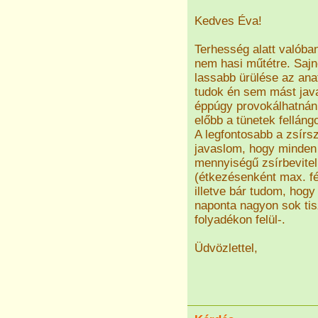
Kedves Éva!
Terhesség alatt valóba
nem hasi műtétre. Sajn
lassabb ürülése az ana
tudok én sem mást java
éppúgy provokálhatnánk
előbb a tünetek felláng
A legfontosabb a zsírs
javaslom, hogy minden
mennyiségű zsírbevitel,
(étkezésenként max. fél
illetve bár tudom, hogy 
naponta nagyon sok tiszt
folyadékon felül-.
Üdvözlettel,