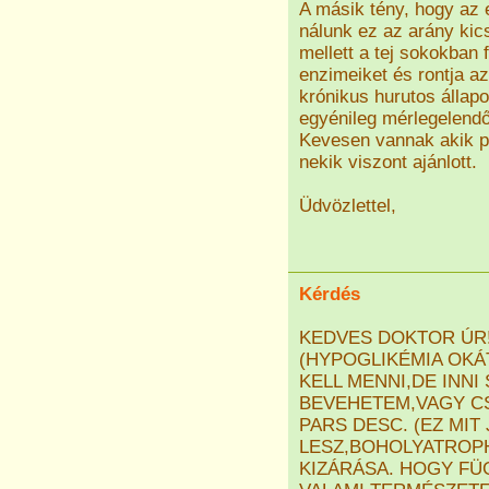
A másik tény, hogy az 
nálunk ez az arány kic
mellett a tej sokokban
enzimeiket és rontja a
krónikus hurutos állapo
egyénileg mérlegelendő
Kevesen vannak akik p
nekik viszont ajánlott.
Üdvözlettel,
Kérdés
KEDVES DOKTOR ÚR
(HYPOGLIKÉMIA OK
KELL MENNI,DE INN
BEVEHETEM,VAGY C
PARS DESC. (EZ MIT
LESZ,BOHOLYATROPH
KIZÁRÁSA. HOGY FÜ